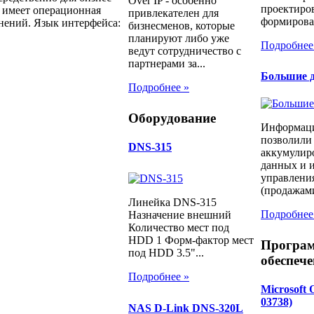
Over IP - особенно
проектиров
е имеет операционная
привлекателен для
формирован
нений. Язык интерфейса:
бизнесменов, которые
планируют либо уже
Подробнее
ведут сотрудничество с
партнерами за...
Большие д
Подробнее »
Оборудование
Информаци
позволили
DNS-315
аккумулир
данных и и
управлени
(продажами
Линейка DNS-315
Подробнее
Назначение внешний
Количество мест под
HDD 1 Форм-фактор мест
Програ
под HDD 3.5"...
обеспече
Подробнее »
Microsoft 
03738)
NAS D-Link DNS-320L