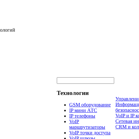
нологий
Технологии
Управлени
Информац
GSM оборудование
безопаснос
IP мини АТС
VoIP и IP
IP телефоны
Сетевая и
VoIP
CRM и кол
маршрутизаторы
VoIP точки доступа
VoIP шлюзы