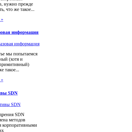
в, нужно прежде
ь, что же такое...
 »
зовая информация
тье мы попытаемся
ный (хотя и
 примитивный)
же такое...
 »
ивы SDN
дрения SDN
мена методов
я корпоративными
их