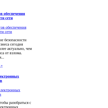
в обеспечения
ти сети
ие безопасности
изнеса сегодня
лее актуально, чем
са от взлома.
...
 »
лектронных
ов
чтобы разобраться с
лектронных