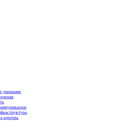
е данными
ионная
ть
 коммуникации
нфраструктура
л-центры