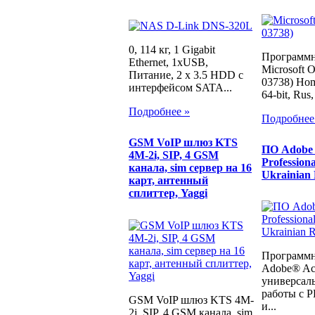
0, 114 кг, 1 Gigabit
Программн
Ethernet, 1хUSB,
Microsoft O
Питание, 2 x 3.5 HDD с
03738) Hom
интерфейсом SATA...
64-bit, Ru
Подробнее »
Подробнее
GSM VoIP шлюз KTS
ПО Adobe 
4M-2i, SIP, 4 GSM
Profession
канала, sim сервер на 16
Ukrainian 
карт, антенный
сплиттер, Yaggi
Программн
Adobe® Acr
универсал
работы с 
GSM VoIP шлюз KTS 4M-
и...
2i, SIP, 4 GSM канала, sim