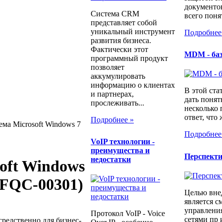
документо
Система CRM
всего понят
представляет собой
уникальный инструмент
Подробнее
развития бизнеса.
Фактически этот
MDM - ба
программный продукт
позволяет
аккумулировать
информацию о клиентах
В этой ста
и партнерах,
дать понят
прослеживать...
несколько
ответ, что 
Подробнее »
ма Microsoft Windows 7
Подробнее
​VoIP технологии -
преимущества и
Перспект
недостатки
oft Windows
 (FQC-00301)
Целью вне
является с
управлени
Протокол VoIP - Voice
сетями пр 
средственно для бизнес-