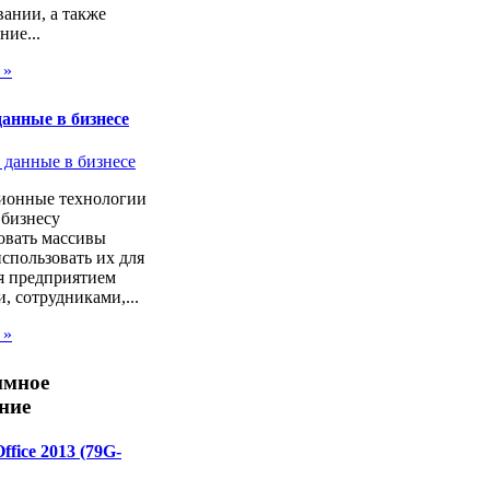
ании, а также
ие...
 »
анные в бизнесе
онные технологии
 бизнесу
овать массивы
спользовать их для
я предприятием
, сотрудниками,...
 »
ммное
ние
Office 2013 (79G-