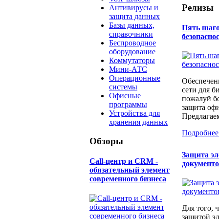
Релизы
Антивирусы и
защита данных
Базы данных,
Пять шаго
справочники
безопаснос
Беспроводное
оборудование
Коммутаторы
Мини-АТС
Операционные
Обеспечен
системы
сети для б
Офисные
пожалуй бо
программы
защита офи
Устройства для
Предлагаем
хранения данных
Подробнее
Обзоры
Защита э
Call-центр и CRM -
документ
обязательный элемент
современного бизнеса
Для того, 
защитой э