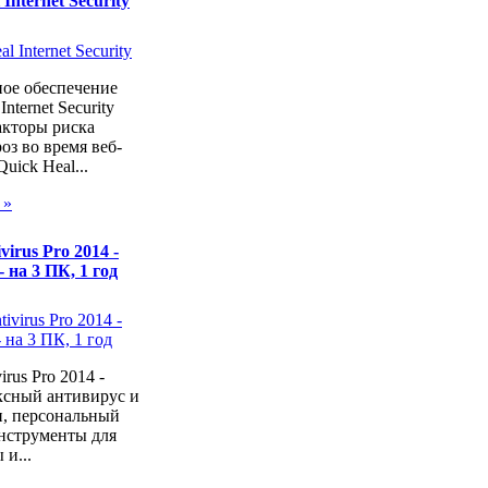
 Internet Security
ое обеспечение
Internet Security
акторы риска
оз во время веб-
uick Heal...
 »
virus Pro 2014 -
- на 3 ПК, 1 год
irus Pro 2014 -
ксный антивирус и
, персональный
инструменты для
 и...