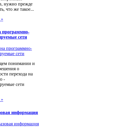
в, нужно прежде
ь, что же такое...
 »
а программно-
ируемые сети
щем понимании и
решения о
сти перехода на
о -
руемые сети
 »
зовая информация