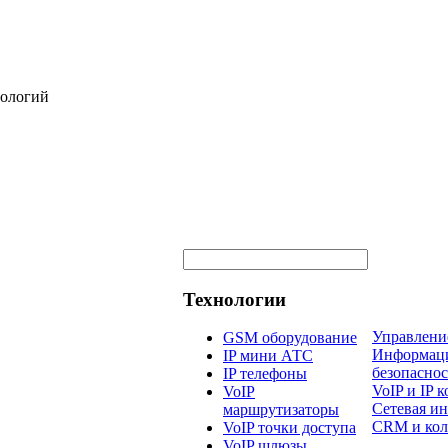
нологий
Технологии
Управлени
GSM оборудование
Информац
IP мини АТС
безопаснос
IP телефоны
VoIP и IP
VoIP
Сетевая и
маршрутизаторы
CRM и кол
VoIP точки доступа
VoIP шлюзы