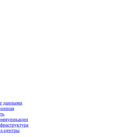
е данными
ионная
ть
 коммуникации
нфраструктура
л-центры