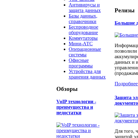
Антивирусы и
Релизы
защита данных
Базы данных,
справочники
Большие д
Беспроводное
оборудование
Коммутаторы
Мини-АТС
Информаци
Операционные
позволили
системы
аккумулир
Офисные
данных и и
программы
управлени
Устройства для
(продажами
хранения данных
Подробнее
Обзоры
Защита э
​VoIP технологии -
документ
преимущества и
недостатки
Для того, 
защитой э