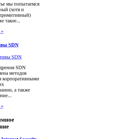
тье мы попытаемся
ный (хотя и
 примитивный)
же такое...
 »
ивы SDN
дрения SDN
мена методов
я корпоративными
их
ании, а также
ие...
 »
ммное
ние