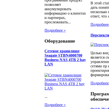
программный продукт
В этой ста
позволяет
дать понят
аккумулировать
несколько
информацию о клиентах
ответ, что 
и партнерах,
прослеживать...
Подробнее
Подробнее »
Перспект
Оборудование
Сетевое хранилище
Целью вне
Seagate STBN4000700
является с
Business NAS 4TB 2 bay
управлени
LAN
сетями пр 
проектиров
формирован
Подробнее
Програ
...
обеспече
Подробнее »