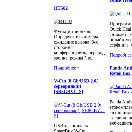
Quick Heal
HT502
Программн
Quick Heal 
Функции звонков:
снижает ф
Определитель номера,
онлайн-угр
ожидание вызова, 3-х
серфинга. Q
сторонняя
конференцсвязь, перевод
Подробнее
звонка, режим "не...
Panda Anti
Подробнее »
Retail Box 
V-Cut (8 Gb/USB 2.0/
серебряный)
[SB8GBVC-S]
Panda Antiv
этокомпле
антишпион
фаервол, 
веб-защиты
USB-накопитель
SmartBuy V-Cut