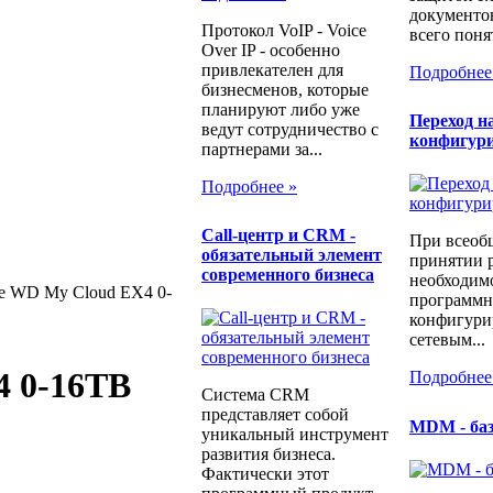
документо
Протокол VoIP - Voice
всего понят
Over IP - особенно
привлекателен для
Подробнее
бизнесменов, которые
планируют либо уже
Переход н
ведут сотрудничество с
конфигур
партнерами за...
Подробнее »
Call-центр и CRM -
При всеоб
обязательный элемент
принятии 
современного бизнеса
необходимо
 WD My Cloud EX4 0-
программн
конфигури
сетевым...
 0-16TB
Подробнее
Система CRM
представляет собой
MDM - ба
уникальный инструмент
развития бизнеса.
Фактически этот