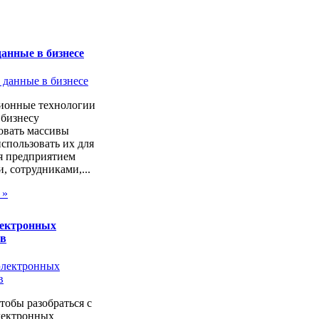
анные в бизнесе
онные технологии
 бизнесу
овать массивы
спользовать их для
я предприятием
, сотрудниками,...
 »
лектронных
ов
чтобы разобраться с
лектронных