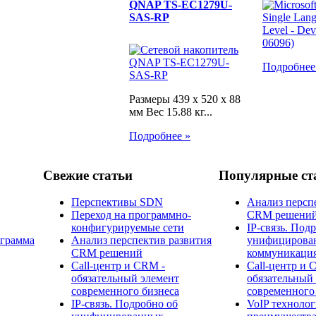
QNAP TS-EC1279U-
SAS-RP
Подробнее
Размеры 439 x 520 x 88
мм Вес 15.88 кг...
Подробнее »
Свежие статьи
Популярные ст
Перспективы SDN
Анализ персп
Переход на программно-
CRM решени
конфигурируемые сети
IP-связь. Под
ограмма
Анализ перспектив развития
унифицирова
CRM решений
коммуникаци
Call-центр и CRM -
Call-центр и 
обязательный элемент
обязательный
современного бизнеса
современного
IP-связь. Подробно об
​VoIP технолог