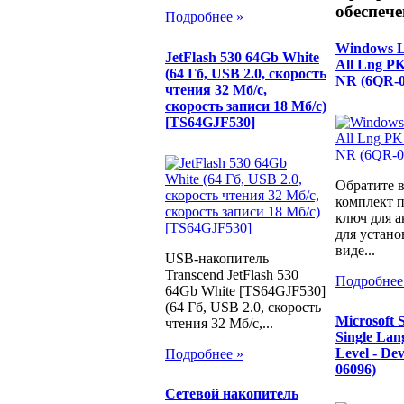
обеспече
Подробнее »
Windows LE
JetFlash 530 64Gb White
All Lng P
(64 Гб, USB 2.0, скорость
NR (6QR-0
чтения 32 Мб/с,
скорость записи 18 Мб/с)
[TS64GJF530]
Обратите 
комплект п
ключ для а
для устано
виде...
USB-накопитель
Transcend JetFlash 530
Подробнее
64Gb White [TS64GJF530]
(64 Гб, USB 2.0, скорость
Microsoft
чтения 32 Мб/с,...
Single Lan
Level - De
Подробнее »
06096)
Сетевой накопитель