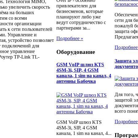
Over IP - особенно
bps. Технология MIMO,
привлекателен для
ько увеличить скорость
бизнесменов, которые
иёма на больших
Обеспечен
планируют либо уже
тим со всеми
сети для б
ведут сотрудничество с
жности организации
пожалуй бо
партнерами за...
ть к сети пользователей
защита офи
ами. Управление и
Предлагаем
Подробнее »
тая, устройство позволяет
у подключений для
Подробнее
ённое управление
Оборудование
оутер TP-Link TL-
Защита э
GSM VoIP шлюз KTS
документ
4SM-3i, SIP, 4 GSM
канала, 1 sim на канал, 4
антенны Бабочка
Для того, 
защитой э
документо
всего понят
Подробнее
GSM VoIP шлюз KTS
4SM-3i, SIP, 4 GSM
канала, 1 sim на канал, 4...
Програ