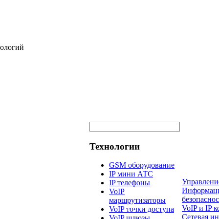
нологий
Технологии
GSM оборудование
IP мини АТС
Управлени
IP телефоны
Информац
VoIP
безопаснос
маршрутизаторы
VoIP и IP
VoIP точки доступа
Сетевая и
VoIP шлюзы