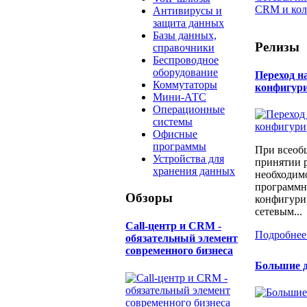
CRM и кол
Антивирусы и
защита данных
Базы данных,
Релизы
справочники
Беспроводное
оборудование
Переход н
Коммутаторы
конфигур
Мини-АТС
Операционные
системы
Офисные
программы
При всеоб
Устройства для
принятии 
хранения данных
необходимо
программн
Обзоры
конфигури
сетевым...
Call-центр и CRM -
Подробнее
обязательный элемент
современного бизнеса
Большие д