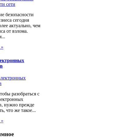
ие безопасности
изнеса сегодня
лее актуально, чем
са от взлома.
...
 »
лектронных
ов
чтобы разобраться с
лектронных
в, нужно прежде
ь, что же такое...
 »
ммное