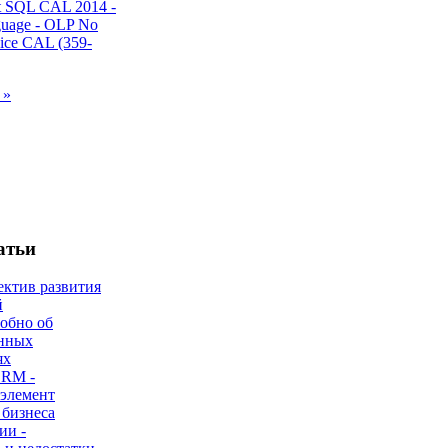
 »
атьи
ектив развития
й
робно об
нных
ях
CRM -
 элемент
 бизнеса
ии -