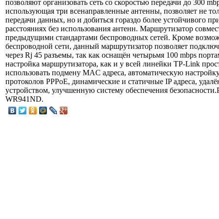
позволяют организовать сеть со скоростью передачи до 300 m
использующая три всенаправленные антенны, позволяет не тол
передачи данных, но и добиться гораздо более устойчивого пр
расстояниях без использования антенн. Маршрутизатор совмес
предыдущими стандартами беспроводных сетей. Кроме возмо
беспроводной сети, данный маршрутизатор позволяет подключа
через Rj 45 разъемы, так как оснащён четырьмя 100 mbps порт
настройка маршрутизатора, как и у всей линейки TP-Link прос
использовать подмену MAC адреса, автоматическую настройк
протоколов PPPoE, динамические и статичные IP адреса, удал
устройством, улучшенную систему обеспечения безопасности.Р
WR941ND.