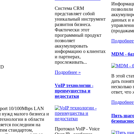
Информаци
Система CRM
позволили
представляет собой
аккумулир
уникальный инструмент
данных и и
развития бизнеса.
управлени
Фактически этот
(продажами
программный продукт
позволяет
Подробнее
аккумулировать
информацию о клиентах
MDM - ба
и партнерах,
прослеживать...
ND
Подробнее »
В этой ста
дать понят
​VoIP технологии -
несколько
преимущества и
ответ, что 
недостатки
Подробнее
 port 10/100Mbps LAN
 нужд малого бизнеса и
Пять шаго
 технологии в области
безопаснос
ляется последним на
Протокол VoIP - Voice
тим стандартом,