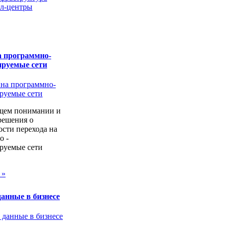
л-центры
а программно-
ируемые сети
щем понимании и
решения о
сти перехода на
о -
руемые сети
 »
анные в бизнесе