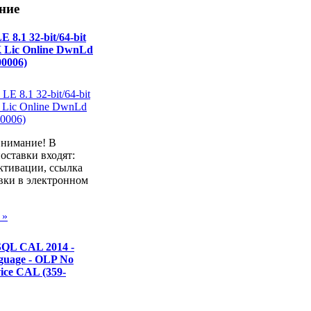
ние
 8.1 32-bit/64-bit
K Lic Online DwnLd
0006)
внимание! В
оставки входят:
ктивации, ссылка
вки в электронном
 »
 SQL CAL 2014 -
guage - OLP No
vice CAL (359-