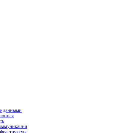
е данными
ионная
ть
 коммуникации
нфраструктура