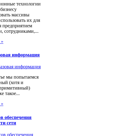
онные технологии
 бизнесу
овать массивы
спользовать их для
я предприятием
, сотрудниками,...
 »
зовая информация
тье мы попытаемся
ный (хотя и
 примитивный)
же такое...
 »
в обеспечения
ти сети