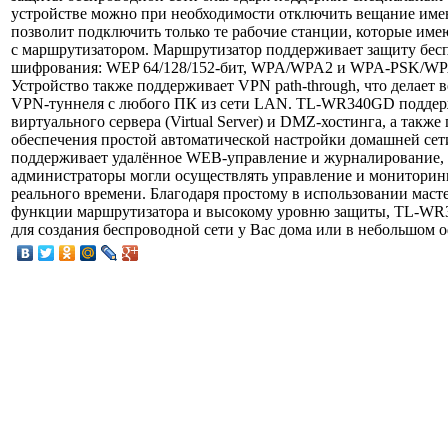
устройстве можно при необходимости отключить вещание имен
позволит подключить только те рабочие станции, которые им
с маршрутизатором. Маршрутизатор поддерживает защиту бесп
шифрования: WEP 64/128/152-бит, WPA/WPA2 и WPA-PSK/WP
Устройство также поддерживает VPN path-through, что делае
VPN-туннеля с любого ПК из сети LAN. TL-WR340GD подде
виртуального сервера (Virtual Server) и DMZ-хостинга, а также
обеспечения простой автоматической настройки домашней сет
поддерживает удалённое WEB-управление и журналирование, 
администраторы могли осуществлять управление и мониторинг
реального времени. Благодаря простому в использовании маст
функции маршрутизатора и высокому уровню защиты, TL-WR
для создания беспроводной сети у Вас дома или в небольшом о