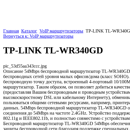
Главная
Каталог
VoIP маршрутизаторы
TP-LINK TL-WR340
Вернуться к: VoIP маршрутизаторы
TP-LINK TL-WR340GD
pic_53d55aa343ccc.jpg
Описание
54Mbps беспроводной маршрутизатор TL-WR340GD 
беспроводных сетей уровня малых офисов/дома (класс SOHO). 
беспроводную точку доступа, встроенный 4-портовый 10/100M
маршрутизатор. Таким образом, он позволяет добиться качест
(предоставляя Вашим беспроводным и проводным устройствам
высокоскоростному DSL или кабельному Интернету), обменив
пользоваться общими сетевыми ресурсами, например, принте
данных. 54Mbps беспроводной маршрутизатор TL-WR340GD об
соединения до 54Mbps на частоте 2.4GHz. Устройство поддерж
802.11g и IEEE802.11b, и полностью совместимо с устройствами
Беспроводной маршрутизатор TL-WR340GD 54Mbps обеспечив
защиты беспроводной сети благодаря поддержке специальных 