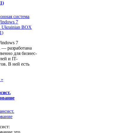
1)
Windows 7
al — разработана
венно для бизнес-
лей и IT-
ов. В ней есть
 »
сист.
ование
ист:
вание это