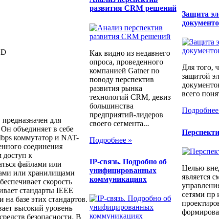
развития CRM решений
Защита э
документ
GD
Как видно из недавнего
опроса, проведенного
Для того, 
компанией Gatner по
защитой э
поводу перспектив
документо
развития рынка
всего понят
технологий CRM, девиз
большинства
Подробнее
предприятий-лидеров
предназначен для
своего сегмента...
Он объединяет в себе
Перспект
bps коммутатор и NAT-
Подробнее »
венного соединения
 доступ к
IP-связь. Подробно об
аться файлами или
Целью вне
унифицированных
рами или хранилищами
является с
коммуникациях
еспечивает скорость
управлени
ивает стандарты IEEE
сетями пр 
 на базе этих стандартов.
проектиров
ает высокий уровень
формирован
средств безопасности. В