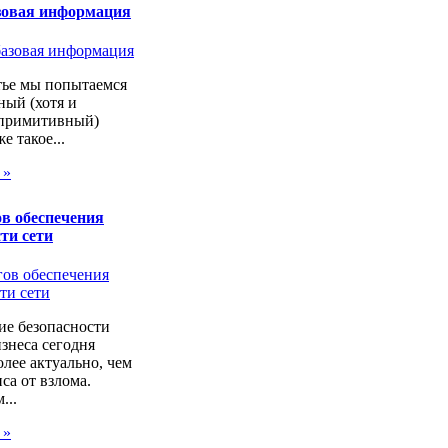
зовая информация
тье мы попытаемся
ный (хотя и
 примитивный)
же такое...
 »
в обеспечения
ти сети
ие безопасности
изнеса сегодня
лее актуально, чем
са от взлома.
...
 »