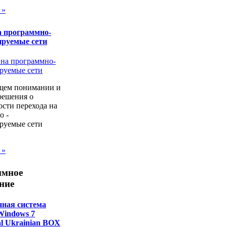
 »
а программно-
ируемые сети
щем понимании и
решения о
сти перехода на
о -
руемые сети
 »
ммное
ние
ная система
 Windows 7
al Ukrainian BOX