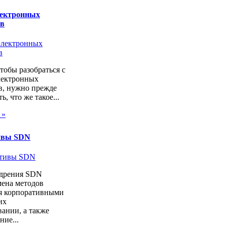
лектронных
ов
чтобы разобраться с
лектронных
в, нужно прежде
ь, что же такое...
 »
ивы SDN
дрения SDN
мена методов
я корпоративными
их
ании, а также
ие...