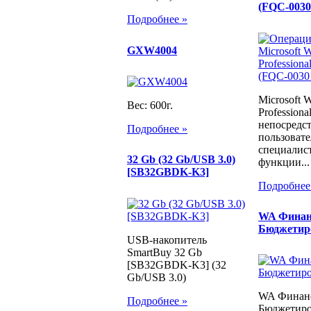
(FQC-0030
Подробнее »
GXW4004
Microsoft 
Вес: 600г.
Profession
непосредст
Подробнее »
пользовате
специалист
32 Gb (32 Gb/USB 3.0)
функции...
[SB32GBDK-K3]
Подробнее
WA Финан
Бюджетир
USB-накопитель
SmartBuy 32 Gb
[SB32GBDK-K3] (32
Gb/USB 3.0)
WA Финанс
Подробнее »
Бюджетиро