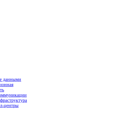
е данными
ионная
ть
 коммуникации
нфраструктура
л-центры