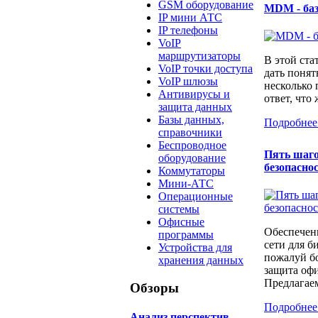
GSM оборудование
MDM - ба
IP мини АТС
IP телефоны
VoIP
маршрутизаторы
В этой ста
VoIP точки доступа
дать понят
VoIP шлюзы
несколько
Антивирусы и
ответ, что 
защита данных
Базы данных,
Подробнее
справочники
Беспроводное
Пять шаго
оборудование
безопаснос
Коммутаторы
Мини-АТС
Операционные
системы
Офисные
Обеспечен
программы
сети для б
Устройства для
пожалуй бо
хранения данных
защита офи
Предлагаем
Обзоры
Подробнее
Анализ перспектив