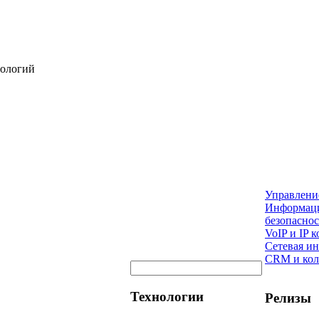
нологий
Управлени
Информац
безопаснос
VoIP и IP
Сетевая и
CRM и кол
Технологии
Релизы