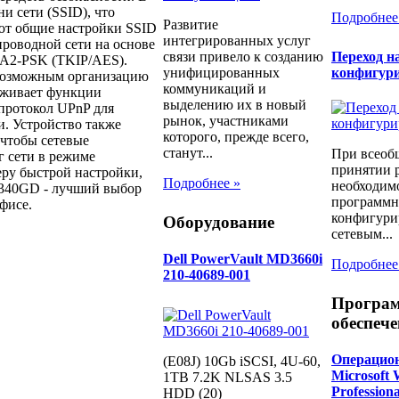
и сети (SSID), что
Подробнее
Развитие
еют общие настройки SSID
интегрированных услуг
роводной сети на основе
Переход н
связи привело к созданию
A2-PSK (TKIP/AES).
конфигур
унифицированных
т возможным организацию
коммуникаций и
рживает функции
выделению их в новый
 протокол UPnP для
рынок, участниками
и. Устройство также
которого, прежде всего,
чтобы сетевые
станут...
При всеоб
 сети в режиме
принятии 
еру быстрой настройки,
Подробнее »
необходимо
340GD - лучший выбор
программн
фисе.
конфигури
Оборудование
сетевым...
Dell PowerVault MD3660i
Подробнее
210-40689-001
Програ
обеспече
Операцион
(E08J) 10Gb iSCSI, 4U-60,
Microsoft
1TB 7.2K NLSAS 3.5
Profession
HDD (20)