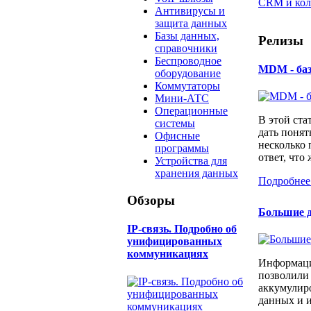
CRM и кол
Антивирусы и
защита данных
Базы данных,
Релизы
справочники
Беспроводное
MDM - ба
оборудование
Коммутаторы
Мини-АТС
Операционные
В этой ста
системы
дать понят
Офисные
несколько
программы
ответ, что 
Устройства для
хранения данных
Подробнее
Обзоры
Большие д
IP-связь. Подробно об
унифицированных
коммуникациях
Информаци
позволили
аккумулир
данных и и