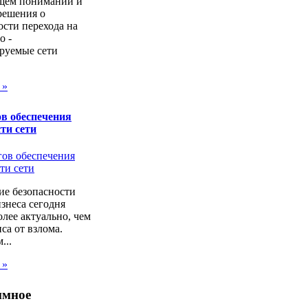
щем понимании и
решения о
сти перехода на
о -
руемые сети
 »
в обеспечения
ти сети
ие безопасности
изнеса сегодня
лее актуально, чем
са от взлома.
...
 »
ммное