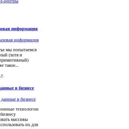
л-центры
зовая информация
тье мы попытаемся
ный (хотя и
 примитивный)
же такое...
 »
анные в бизнесе
онные технологии
 бизнесу
овать массивы
спользовать их для