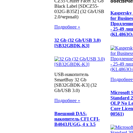
обеспече
CZ55 Cruzer Facet 32 Gb
Black Label [SDCZ55-
032G-B35Z] (32 Gb/USB
Kaspersky 
2.0/черный)
for Busine
Продление 
Подробнее »
- 25-49 ли
(KL4863O
32 Gb (32 Gb/USB 3.0)
[SB32GBDK-K3]
USB-накопитель
Подробнее
SmartBuy 32 Gb
[SB32GBDK-K3] (32
Gb/USB 3.0)
Microsoft 
Standard 2
Подробнее »
OLP No Lev
Core Licen
Внешний DAS-
00561)
накопитель CFI CFI-
B4043JUGG, 4 x 3.5