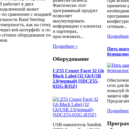
развития бизнеса.
При всеоб
 работает в двух
Фактически этот
принятии 
ь подключений может
программный продукт
необходимо
ы по сравнению с младшей
позволяет
программн
льности Band Steering
аккумулировать
конфигури
оверхность, как на стену,
информацию о клиентах
сетевым...
через веб-интерфейс и по
и партнерах,
 сетевое оборудование по
Подробнее
прослеживать...
ния.
Подробнее »
Пять шаго
безопаснос
Оборудование
CZ55 Cruzer Facet 32 Gb
Black Label (32 Gb/USB
Обеспечен
2.0/черный) [SDCZ55-
сети для б
032G-B35Z]
пожалуй бо
защита офи
Предлагаем
Подробнее
Програ
USB-накопитель Sandisk