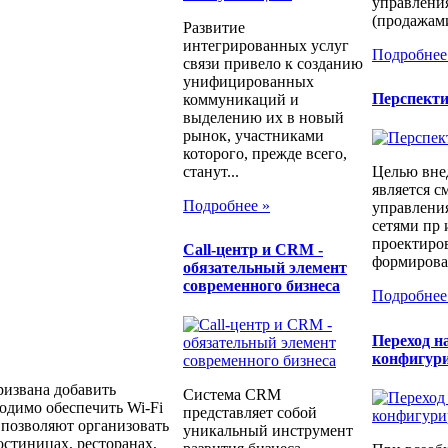
управлени
(продажами
Развитие
интегрированных услуг
Подробнее
связи привело к созданию
унифицированных
Перспект
коммуникаций и
выделению их в новый
рынок, участниками
которого, прежде всего,
станут...
Целью вне
является с
Подробнее »
управлени
сетями пр 
проектиров
Call-центр и CRM -
формирован
обязательный элемент
современного бизнеса
Подробнее
Переход н
конфигур
ризвана добавить
Система CRM
ходимо обеспечить Wi-Fi
представляет собой
 позволяют организовать
уникальный инструмент
стиницах, ресторанах,