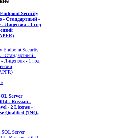
ние
Endpoint Security
ss - Стандартный -
- Лицензия - 1 год
цензий
APFR)
 »
SQL Server
014 - Russian -
el - 2 License -
se Qualified (7NQ-