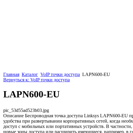
Главная
Каталог
VoIP точки доступа
LAPN600-EU
Вернуться к: VoIP точки доступа
LAPN600-EU
pic_53d55ad523b03.jpg
Описание
Беспроводная точка доступа Linksys LAPN600-EU п
удобства при развертывании корпоративных сетей, когда необ
доступ с мобильных или портативных устройств. В частности,
новые зоны доступа или расширить имеющиеся, например, в го