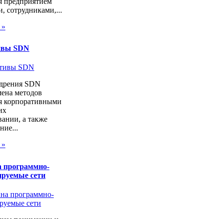
я предприятием
, сотрудниками,...
 »
ивы SDN
дрения SDN
мена методов
я корпоративными
их
ании, а также
ие...
 »
а программно-
ируемые сети