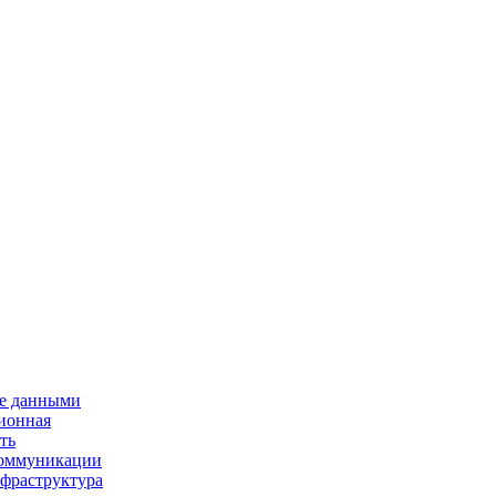
е данными
ионная
ть
 коммуникации
нфраструктура