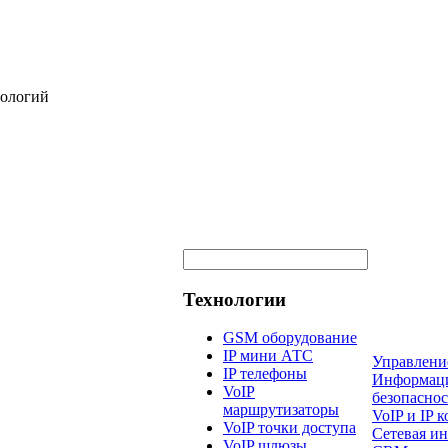
нологий
Технологии
GSM оборудование
IP мини АТС
Управлени
IP телефоны
Информац
VoIP
безопаснос
маршрутизаторы
VoIP и IP
VoIP точки доступа
Сетевая и
VoIP шлюзы