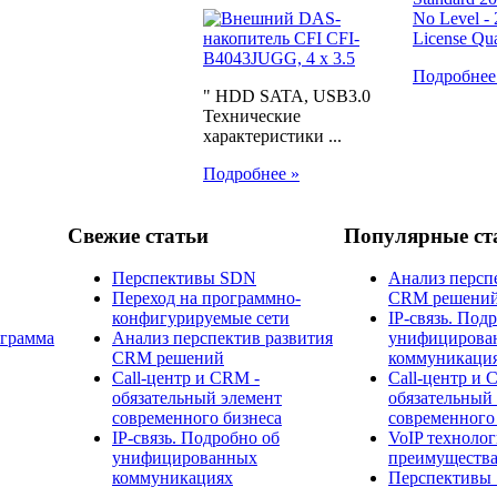
Подробнее
" HDD SATA, USB3.0
Технические
характеристики ...
Подробнее »
Свежие статьи
Популярные ст
Перспективы SDN
Анализ персп
Переход на программно-
CRM решени
конфигурируемые сети
IP-связь. Под
ограмма
Анализ перспектив развития
унифицирова
CRM решений
коммуникаци
Call-центр и CRM -
Call-центр и 
обязательный элемент
обязательный
современного бизнеса
современного
IP-связь. Подробно об
​VoIP технолог
унифицированных
преимущества
коммуникациях
Перспективы