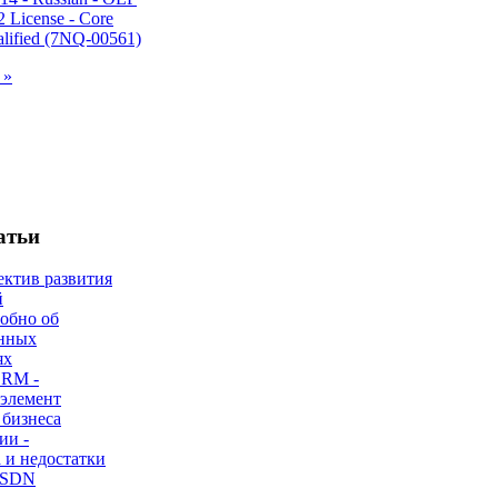
 »
атьи
ектив развития
й
робно об
нных
ях
CRM -
 элемент
 бизнеса
ии -
 и недостатки
 SDN