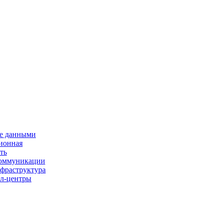
е данными
ионная
ть
 коммуникации
нфраструктура
л-центры