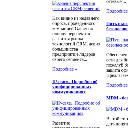
сетевым...
Подробнее
Как видно из недавнего
опроса, проведенного
Пять шаго
компанией Gatner по
безопаснос
поводу перспектив
развития рынка
технологий CRM, девиз
большинства
предприятий-лидеров
Обеспечен
своего сегмента...
сети для б
пожалуй бо
Подробнее »
защита офи
Предлагаем
IP-связь. Подробно об
Подробнее
унифицированных
коммуникациях
MDM - ба
В этой ста
Развитие
дать понят