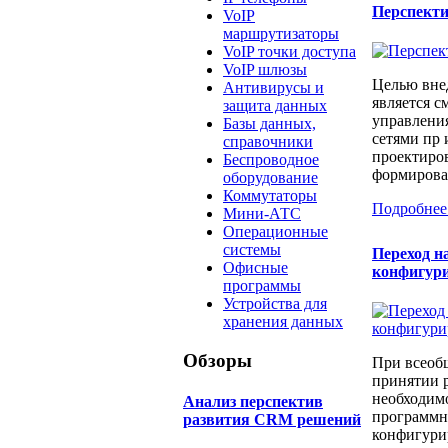
Перспект
VoIP
маршрутизаторы
VoIP точки доступа
VoIP шлюзы
Целью вне
Антивирусы и
является с
защита данных
управлени
Базы данных,
сетями пр 
справочники
проектиров
Беспроводное
формирован
оборудование
Коммутаторы
Подробнее
Мини-АТС
Операционные
системы
Переход н
Офисные
конфигур
программы
Устройства для
хранения данных
Обзоры
При всеоб
принятии 
необходимо
Анализ перспектив
программн
развития CRM решений
конфигури