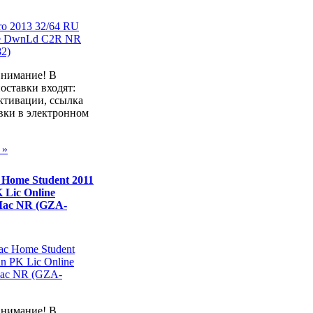
внимание! В
оставки входят:
ктивации, ссылка
вки в электронном
 »
 Home Student 2011
 Lic Online
ac NR (GZA-
внимание! В