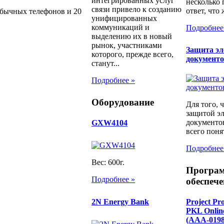
интегрированных услуг
несколько
связи привело к созданию
ответ, что 
обычных телефонов и 20
унифицированных
коммуникаций и
Подробнее
выделению их в новый
рынок, участниками
Защита э
которого, прежде всего,
документ
станут...
Подробнее »
Оборудование
Для того, 
защитой э
документо
GXW4104
всего понят
Подробнее
Вес: 600г.
Програ
Подробнее »
обеспече
2N Energy Bank
Project Pr
PKL Onli
(AAA-0198