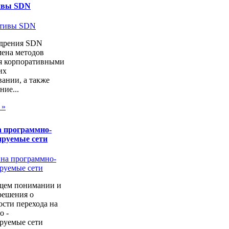
ивы SDN
дрения SDN
мена методов
я корпоративными
их
ании, а также
ие...
 »
а программно-
ируемые сети
щем понимании и
решения о
сти перехода на
о -
руемые сети