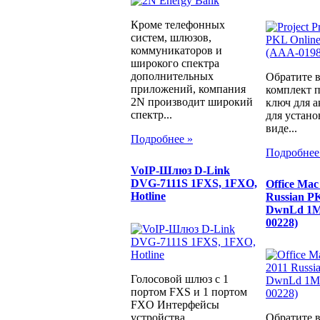
Кроме телефонных
систем, шлюзов,
коммуникаторов и
широкого спектра
дополнительных
Обратите 
приложений, компания
комплект п
2N производит широкий
ключ для а
спектр...
для устано
виде...
Подробнее »
Подробнее
VoIP-Шлюз D-Link
DVG-7111S 1FXS, 1FXO,
Office Mac
Hotline
Russian PK
DwnLd 1M
00228)
Голосовой шлюз с 1
портом FXS и 1 портом
FXO Интерфейсы
устройства ...
Обратите 