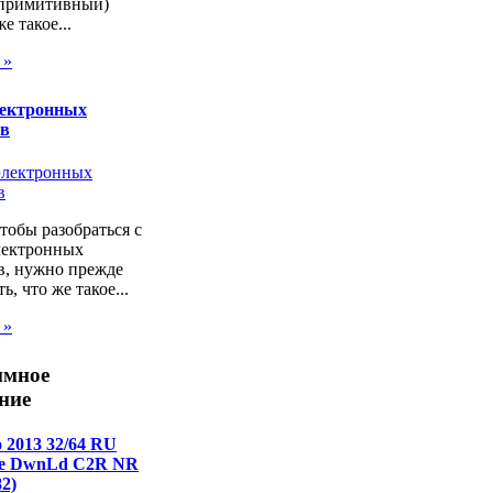
 примитивный)
же такое...
 »
лектронных
ов
чтобы разобраться с
лектронных
в, нужно прежде
ь, что же такое...
 »
ммное
ние
o 2013 32/64 RU
ne DwnLd C2R NR
2)