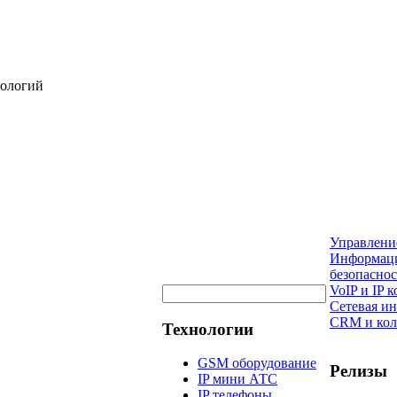
нологий
Управлени
Информац
безопаснос
VoIP и IP
Сетевая и
CRM и кол
Технологии
GSM оборудование
Релизы
IP мини АТС
IP телефоны