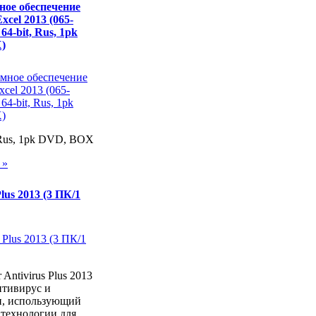
ое обеспечение
Excel 2013 (065-
 64-bit, Rus, 1pk
)
, Rus, 1pk DVD, BOX
 »
Plus 2013 (3 ПК/1
 Antivirus Plus 2013
тивирус и
, использующий
 технологии для