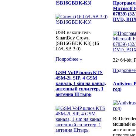
[SB16GBDK-K3]
Программн
Microsoft 
07839) (32/
DVD, BOX
USB-накопитель
SmartBuy Crown
[SB16GBDK-K3] (16
Гб/USB 3.0)
Подробнее »
32/ 64-bit
Подробнее
GSM VoIP шлюз KTS
4SM-2i, SIP, 4 GSM
канала, 1 sim на канал,
Antivirus 
антенный сплиттер, 1
год)
антенна Штырь
BitDefender
мощный ан
антишпион
передовые