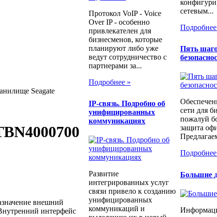
конфигури
сетевым...
Протокол VoIP - Voice
Over IP - особенно
Подробнее
привлекателен для
бизнесменов, которые
планируют либо уже
Пять шаго
ведут сотрудничество с
безопаснос
партнерами за...
Подробнее »
анилище Seagate
Обеспечен
IP-связь. Подробно об
сети для б
унифицированных
пожалуй бо
коммуникациях
STBN4000700
защита офи
Предлагаем
Подробнее
Развитие
Большие д
интегрированных услуг
связи привело к созданию
унифицированных
Назначение внешний
коммуникаций и
Информаци
 Внутренний интерфейс