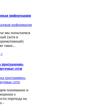
зовая информация
тье мы попытаемся
ный (хотя и
 примитивный)
же такое...
 »
а программно-
ируемые сети
щем понимании и
решения о
сти перехода на
о -