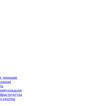
е данными
ионная
ть
 коммуникации
нфраструктура
л-центры