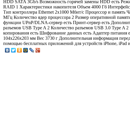
HDD SATA 3Gb/s Возможность горячей замены HDD есть Реж
RAID 1 Характеристики накопителя Объем 4000 Гб Интерфейс
Тип контроллера Ethernet 2x1000 Мбит/с Процессор и память Ч
МГц Количество ядер процессора 2 Размер оперативной памят
функции UPnP/DLNA-сервер есть Принт-сервер есть Дополни
разъемов USB Type A 2 Количество разъемов USB 3.0 Type A 2
копирования есть Шифрование данных есть Адаптер питания 
104x226x203 мм Вес 3730 г Дополнительная информация переда
помощью бесплатных приложений для устройств iPhone, iPad и