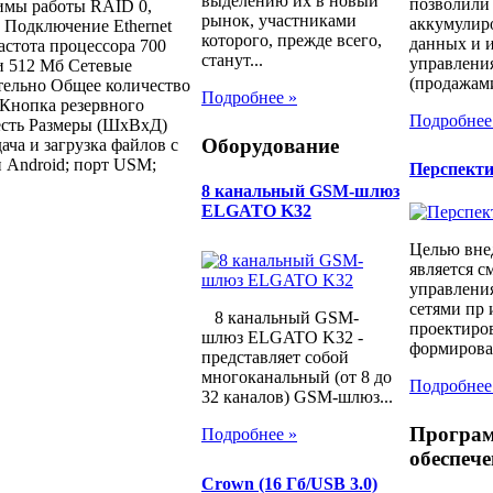
выделению их в новый
позволили
имы работы RAID 0,
рынок, участниками
аккумулир
 Подключение Ethernet
которого, прежде всего,
данных и и
астота процессора 700
станут...
управлени
и 512 Мб Сетевые
(продажами
тельно Общее количество
Подробнее »
 Кнопка резервного
Подробнее
есть Размеры (ШхВхД)
Оборудование
ча и загрузка файлов с
 Android; порт USM;
Перспект
8 канальный GSM-шлюз
ELGATO K32
Целью вне
является с
управлени
сетями пр 
8 канальный GSM-
проектиров
шлюз ELGATO K32 -
формирован
представляет собой
многоканальный (от 8 до
Подробнее
32 каналов) GSM-шлюз...
Програ
Подробнее »
обеспече
Crown (16 Гб/USB 3.0)