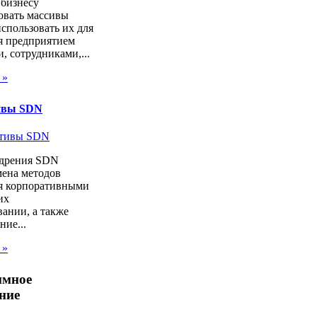
 бизнесу
овать массивы
спользовать их для
я предприятием
, сотрудниками,...
 »
ивы SDN
дрения SDN
мена методов
я корпоративными
их
ании, а также
ие...
 »
ммное
ние