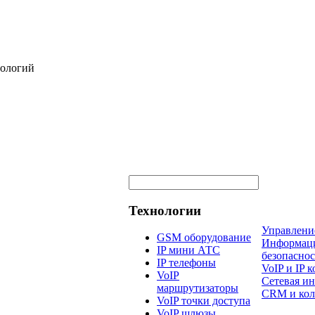
нологий
Технологии
Управлени
GSM оборудование
Информац
IP мини АТС
безопаснос
IP телефоны
VoIP и IP
VoIP
Сетевая и
маршрутизаторы
CRM и кол
VoIP точки доступа
VoIP шлюзы