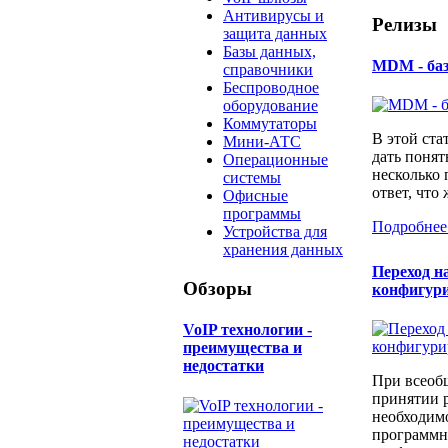
Антивирусы и
Релизы
защита данных
Базы данных,
MDM - ба
справочники
Беспроводное
оборудование
Коммутаторы
В этой ста
Мини-АТС
дать понят
Операционные
несколько
системы
ответ, что 
Офисные
программы
Подробнее
Устройства для
хранения данных
Переход н
Обзоры
конфигур
​VoIP технологии -
преимущества и
недостатки
При всеоб
принятии 
необходимо
программн